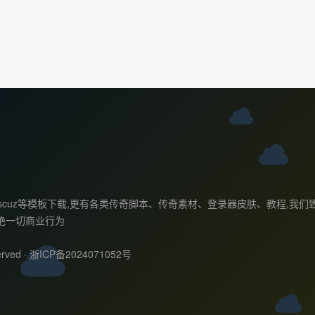
ess主题,discuz等模板下载,更有各类传奇脚本、传奇素材、登录器皮肤、
绝一切商业行为
rved ·
浙ICP备2024071052号