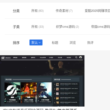
分类
所有
传奇素材
爱酷2025网赚项
(83)
(7)
子类
所有
织梦cms源码
帝国cms源码
(33)
(2)
排序
默认
标题
浏览
热评
加入购物车