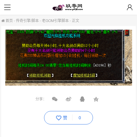
首页
-
传奇引擎/脚本
-
老GOM引擎脚本
-
正文
分享：
赞
0