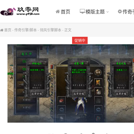
首页
模版主题
传奇
首页
-
传奇引擎/脚本
-
翎风引擎脚本
-
正文
促销中