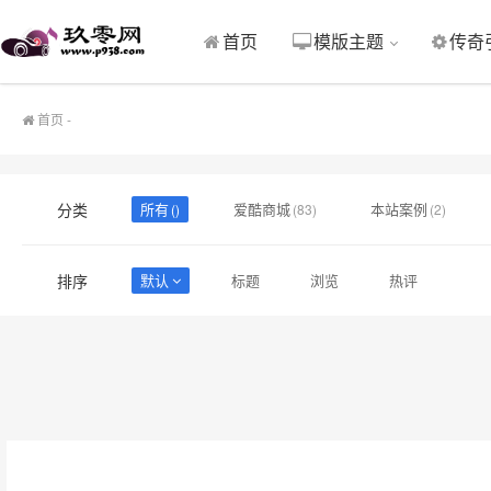
首页
模版主题
传奇
首页
模版主题
传奇
首页
-
分类
所有
爱酷商城
本站案例
()
(83)
(2)
排序
默认
标题
浏览
热评