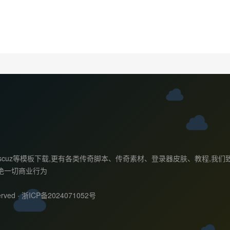
ess主题,discuz等模板下载,更有各类传奇脚本、传奇素材、登录器皮肤、
绝一切商业行为
rved ·
浙ICP备2024071052号