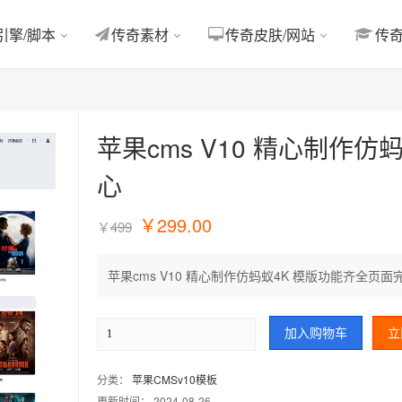
引擎/脚本
传奇素材
传奇皮肤/网站
传
苹果cms V10 精心制作
心
￥
299.00
￥
499
苹果cms V10 精心制作仿蚂蚁4K 模版功能齐全页
加入购物车
立
分类：
苹果CMSv10模板
更新时间： 2024-08-26