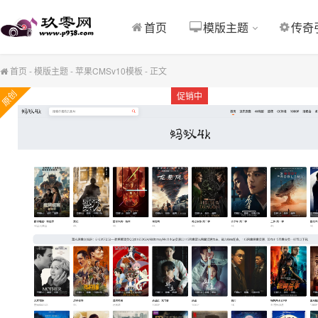
首页
模版主题
传奇
首页
-
模版主题
-
苹果CMSv10模板
-
正文
原创
促销中