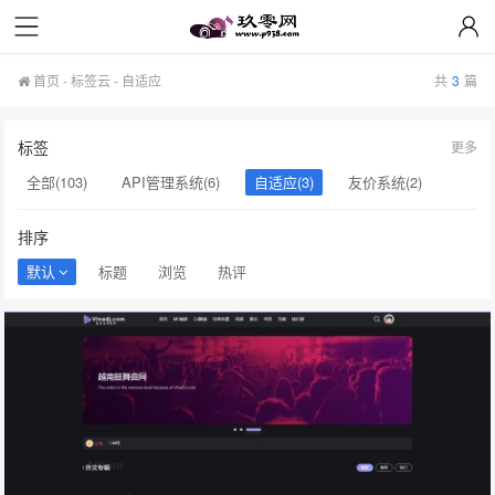
X5cms模板/插件
各类解析API
各类解析API
首页
-
标签云
- 自适应
共
3
篇
标签
更多
全部(103)
API管理系统(6)
自适应(3)
友价系统(2)
API系统(2)
API接口(2)
源码(2)
导航系统(2)
排序
网址(2)
酷狗音乐(2)
音乐模版(2)
独家(2)
美化(2)
默认
标题
浏览
热评
下载站源码(2)
图片素材(2)