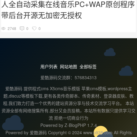
人全自动采集在线音乐PC+WAP原创程序
带后台开源无加密无授权
2748
0
0
用户列表
网站地图
全部标签
爱酷源码交流群：576834313
爱酷源码 提供程式cms X5cms音乐模版 苹果cms模板,wordpress主
题,discuz等模板下载,更有各类传奇脚本、传奇素材、登录器皮肤、教
程,我们致力打造一个优秀的建站资源分享与技术交流学习平台。 本站
资源全部有网络搜集所有,部分又会员投稿，本站所有数据只提供学习交
流 拒绝一切商业行为
Powered by
Z-BlogPHP 1.7.4
Powered by 爱酷源码 Copyright © 2024 www.p938.com All Rights