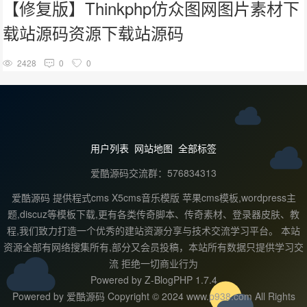
【修复版】Thinkphp仿众图网图片素材下
载站源码资源下载站源码
2428
0
0
用户列表
网站地图
全部标签
爱酷源码交流群：576834313
爱酷源码 提供程式cms X5cms音乐模版 苹果cms模板,wordpress主
题,discuz等模板下载,更有各类传奇脚本、传奇素材、登录器皮肤、教
程,我们致力打造一个优秀的建站资源分享与技术交流学习平台。 本站
资源全部有网络搜集所有,部分又会员投稿，本站所有数据只提供学习交
流 拒绝一切商业行为
Powered by
Z-BlogPHP 1.7.4
Powered by 爱酷源码 Copyright © 2024 www.p938.com All Rights