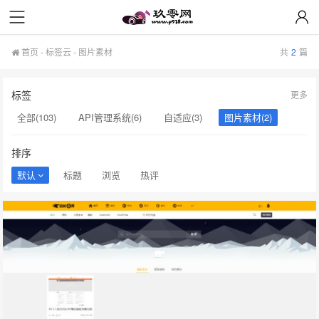
Thinkphp源码
Thinkphp源码
首页
-
标签云
- 图片素材
共
2
篇
标签
更多
全部(103)
API管理系统(6)
自适应(3)
图片素材(2)
友价系统(2)
API系统(2)
API接口(2)
源码(2)
排序
导航系统(2)
网址(2)
酷狗音乐(2)
音乐模版(2)
默认
标题
浏览
热评
独家(2)
美化(2)
下载站源码(2)
Thinkphp(2)