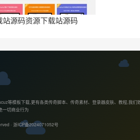
下载站源码资源下载站源码
ess主题,discuz等模板下载,更有各类传奇脚本、传奇素材、登录器皮肤、
绝一切商业行为
rved ·
浙ICP备2024071052号