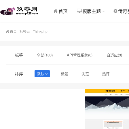
Thinkphp源码
Thinkphp源码
首页
模版主题
传奇
首页
-
标签云
- Thinkphp
标签
全部(103)
API管理系统(6)
自适应(3)
酷狗音乐(2)
音乐模版(2)
独家(2)
排序
默认
标题
浏览
热评