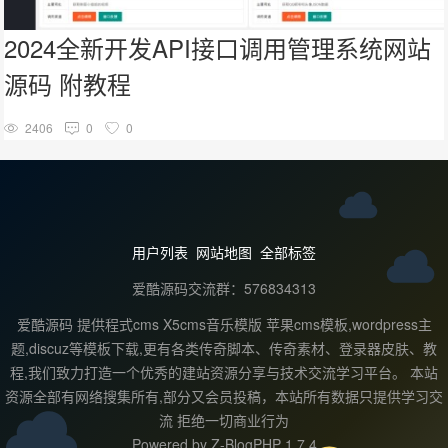
2024全新开发API接口调用管理系统网站
源码 附教程
2406
0
0
用户列表
网站地图
全部标签
爱酷源码交流群：576834313
爱酷源码 提供程式cms X5cms音乐模版 苹果cms模板,wordpress主
题,discuz等模板下载,更有各类传奇脚本、传奇素材、登录器皮肤、教
程,我们致力打造一个优秀的建站资源分享与技术交流学习平台。 本站
资源全部有网络搜集所有,部分又会员投稿，本站所有数据只提供学习交
流 拒绝一切商业行为
Powered by
Z-BlogPHP 1.7.4