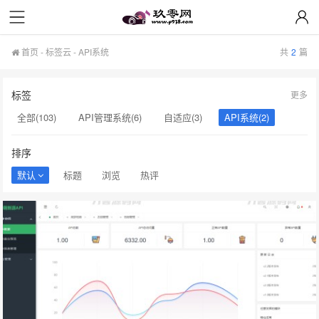
其他整站源码
其他整站源码
首页
-
标签云
- API系统
共
2
篇
标签
更多
全部(103)
API管理系统(6)
自适应(3)
API系统(2)
友价系统(2)
API接口(2)
源码(2)
导航系统(2)
排序
网址(2)
酷狗音乐(2)
音乐模版(2)
独家(2)
美化(2)
默认
标题
浏览
热评
下载站源码(2)
图片素材(2)
Thinkphp(2)