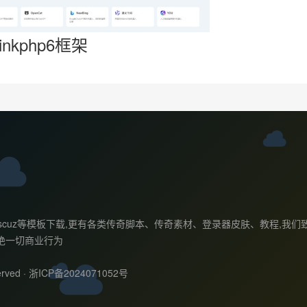
nkphp6框架
ess主题,discuz等模板下载,更有各类传奇脚本、传奇素材、登录器皮肤、
绝一切商业行为
rved ·
浙ICP备2024071052号