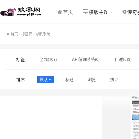
其他整站源码
Thinkphp源码
首页
模版主题
传奇
首页
-
标签云
- 导航系统
标签
全部(103)
API管理系统(6)
自适应(3)
独家(2)
美化(2)
下载站源码(2)
图
排序
默认
标题
浏览
热评