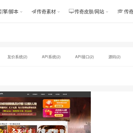
引擎/脚本
传奇素材
传奇皮肤/网站
传
友价系统(2)
API系统(2)
API接口(2)
源码(2)
J模版(1)
模版(1)
暗色(1)
X5Music(1)
会员站模版
scms(1)
舞曲网站源码(1)