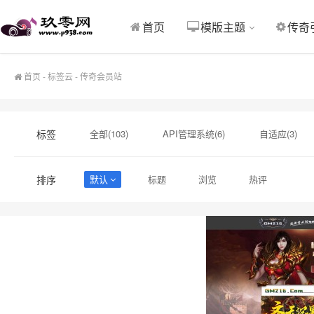
其他整站源码
首页
模版主题
传奇
首页
-
标签云
- 传奇会员站
标签
全部(103)
API管理系统(6)
自适应(3)
独家(2)
美化(2)
传奇会员站(1)
D
排序
默认
标题
浏览
热评
自适应模板(1)
dj107(1)
v4.2(1)
c