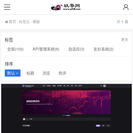
X5cms模板/插件
首页
-
标签云
- 模版
共
1
篇
标签
更多
全部(103)
API管理系统(6)
自适应(3)
友价系统(2)
API系统(2)
API接口(2)
源码(2)
导航系统(2)
排序
网址(2)
酷狗音乐(2)
音乐模版(2)
独家(2)
美化(2)
默认
标题
浏览
热评
模版(1)
DJ模版(1)
暗色(1)
X5Music(1)
会员站模版(1)
传奇会员站(1)
传奇版本库(1)
dj107模板(1)
自适应模板(1)
dj107(1)
v4.2(1)
cscms(1)
舞曲网站源码(1)