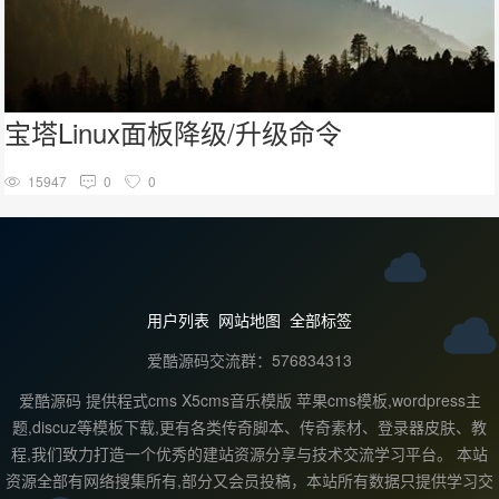
宝塔Linux面板降级/升级命令
15947
0
0
用户列表
网站地图
全部标签
爱酷源码交流群：576834313
爱酷源码 提供程式cms X5cms音乐模版 苹果cms模板,wordpress主
题,discuz等模板下载,更有各类传奇脚本、传奇素材、登录器皮肤、教
程,我们致力打造一个优秀的建站资源分享与技术交流学习平台。 本站
资源全部有网络搜集所有,部分又会员投稿，本站所有数据只提供学习交