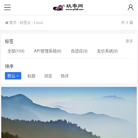
技术教程
首页
-
标签云
- Linux
共
1
篇
标签
更多
全部(103)
API管理系统(6)
自适应(3)
友价系统(2)
API系统(2)
API接口(2)
源码(2)
导航系统(2)
排序
网址(2)
酷狗音乐(2)
音乐模版(2)
独家(2)
美化(2)
默认
标题
浏览
热评
Linux(1)
DJ模版(1)
模版(1)
暗色(1)
X5Music(1)
会员站模版(1)
传奇会员站(1)
传奇版本库(1)
dj107模板(1)
自适应模板(1)
dj107(1)
v4.2(1)
cscms(1)